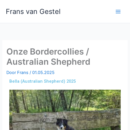
Ga
Frans van Gestel
naar
de
inhoud
Onze Bordercollies /
Australian Shepherd
Door
Frans
/
01.05.2025
Bella (Australian Shepherd) 2025